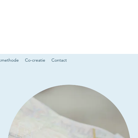
kmethode
Co-creatie
Contact