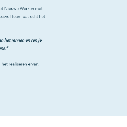
 Het Nieuwe Werken met
esvol team dat écht het
an het rennen en ren je
ens.”
 het realiseren ervan.