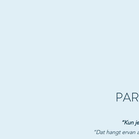
PAR
“Kun j
”Dat hangt ervan a