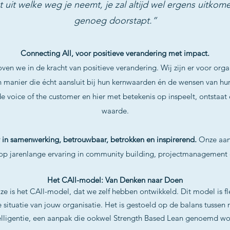
 uit welke weg je neemt, je zal altijd wel ergens uitkome
genoeg doorstapt.”
Connecting All, voor positieve verandering met impact.
ven we in de kracht van positieve verandering. Wij zijn er voor orga
n manier die écht aansluit bij hun kernwaarden én de wensen van hun
de voice of the customer en hier met betekenis op inspeelt, ontstaat
waarde.
r in samenwerking, betrouwbaar, betrokken en inspirerend.
Onze aan
p jarenlange ervaring in community building, projectmanagemen
Het CAll-model: Van Denken naar Doen
e is het CAll-model, dat we zelf hebben ontwikkeld. Dit model is fle
e situatie van jouw organisatie. Het is gestoeld op de balans tussen
elligentie, een aanpak die ookwel Strength Based Lean genoemd wo