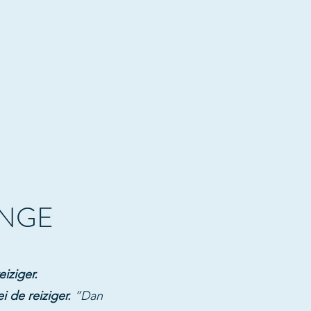
ANGE
iziger.
ei de reiziger.
”Dan